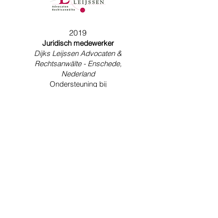
2019
Juridisch medewerker
Dijks Leijssen Advocaten &
Rechtsanwälte - Enschede,
Nederland
Ondersteuning bij
grensoverschrijdende zaken met
betrekking tot het Duitse en
Nederlandse recht.
2017-2018
Studentmedewerker
Heisterborg International - Emsbüren,