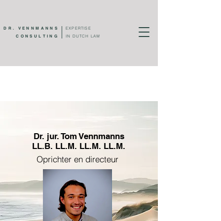
DR. VENNMANNS
EXPERTISE
CONSULTING
IN DUTCH LAW
Dr. jur. Tom Vennmanns
LL.B. LL.M. LL.M. LL.M.
Oprichter en directeur